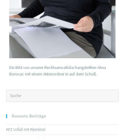
Ein Bild von unserer Rechtsanwaltsfachangstellten Alma
Borovac mit einem Aktenordner in auf dem Schoß.
Neueste Beiträge
KFZ Unfall mit Kleinkind