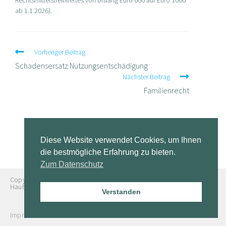
Rechtsmittelstreitwertes von bislang Euro 600 auf Euro 1000
ab 1.1.2026).
Weitere
Vorheriger Beitrag
Artikel
Schadensersatz Nutzungsentschädigung
ansehen
Nächster Beitrag
Familienrecht
Diese Website verwendet Cookies, um Ihnen
die bestmögliche Erfahrung zu bieten.
Zum Datenschutz
Copyright © 2024 Rechtsanwaltskanzlei Burgmeier Brüseken
Haußleiter
Verstanden
Impressum
Datenschutz