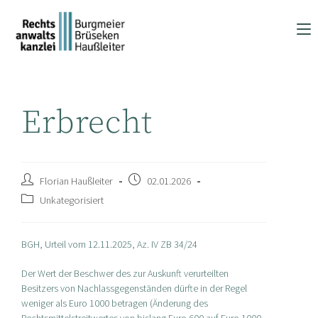
Zum
Inhalt
springen
Erbrecht
Beitrags-
Beitrag
Florian Haußleiter
02.01.2026
Autor:
veröffentlicht:
Beitrags-
Unkategorisiert
Kategorie:
BGH, Urteil vom 12.11.2025, Az. IV ZB 34/24
Der Wert der Beschwer des zur Auskunft verurteilten
Besitzers von Nachlassgegenständen dürfte in der Regel
weniger als Euro 1000 betragen (Änderung des