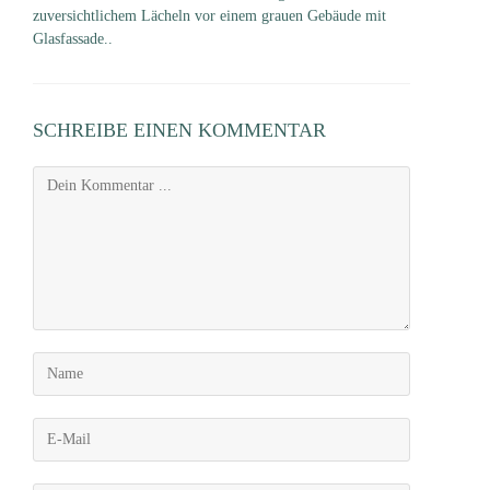
zuversichtlichem Lächeln vor einem grauen Gebäude mit
Glasfassade..
SCHREIBE EINEN KOMMENTAR
Kommentieren
Gib
deinen
Namen
Gib
oder
deine
Benutzernamen
E-
zum